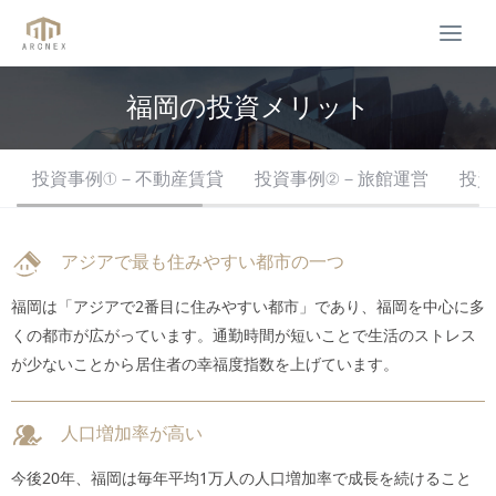
Togg
navi
福岡の投資メリット
投資事例①－不動産賃貸
投資事例②－旅館運営
投資
アジアで最も住みやすい都市の一つ
福岡は「アジアで2番目に住みやすい都市」であり、福岡を中心に多
くの都市が広がっています。通勤時間が短いことで生活のストレス
が少ないことから居住者の幸福度指数を上げています。
人口増加率が高い
今後20年、福岡は毎年平均1万人の人口増加率で成長を続けること