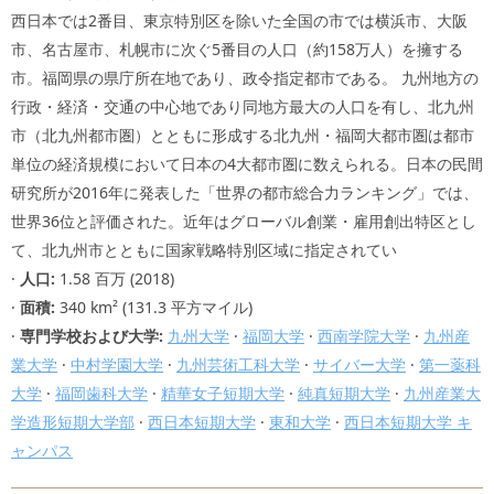
西日本では2番目、東京特別区を除いた全国の市では横浜市、大阪
市、名古屋市、札幌市に次ぐ5番目の人口（約158万人）を擁する
市。福岡県の県庁所在地であり、政令指定都市である。 九州地方の
行政・経済・交通の中心地であり同地方最大の人口を有し、北九州
市（北九州都市圏）とともに形成する北九州・福岡大都市圏は都市
単位の経済規模において日本の4大都市圏に数えられる。日本の民間
研究所が2016年に発表した「世界の都市総合力ランキング」では、
世界36位と評価された。近年はグローバル創業・雇用創出特区とし
て、北九州市とともに国家戦略特別区域に指定されてい
·
人口:
1.58 百万 (2018)
·
面積:
340 km² (131.3 平方マイル)
·
専門学校および大学:
九州大学
·
福岡大学
·
西南学院大学
·
九州産
業大学
·
中村学園大学
·
九州芸術工科大学
·
サイバー大学
·
第一薬科
大学
·
福岡歯科大学
·
精華女子短期大学
·
純真短期大学
·
九州産業大
学造形短期大学部
·
西日本短期大学
·
東和大学
·
西日本短期大学 キ
ャンパス