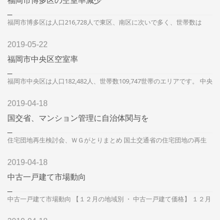
福岡市博多区の空室率減少
福岡市博多区は人口216,728人で東区、南区に次いで多く、世帯数は
127,656世帯で東区に次ぐ多さになっています。 博多区では、九州新幹
線...
2019-05-22
福岡市中央区空室率
福岡市中央区は人口182,482人、世帯数109,747世帯のエリアです。 中央
区は、都心部地区ということで需要は高く、特に地下鉄１号線沿いの...
2019-04-18
国交省、マンション管理に自治体関与を
住宅団地再生検討会、ＷＧがとりまとめ 国土交通省の住宅団地の再生
のあり方に関する検討会は3月29日、第6回会合を開き、検討会に設置...
2019-04-18
中古一戸建て市場動向
中古一戸建て市場動向 【１２月の地域別 ・ 中古一戸建て価格】 １２月
の首都圏中古一戸建て住宅価格は、前月比＋０．９％の３，６１...