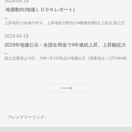
2019-04-18
地価動向(地価ＬＯＯＫレポート)
上昇地区が全体の97％、上昇地区の割合が4期連続9割を上回る 国土交
通省が2月15日に発表した1月1日時点の地価動向報告（地価ＬＯＯＫ
レ...
2019-04-18
2019年地価公示・全国全用途で4年連続上昇、上昇幅拡大
国土交通省は19日、19年1月1日時点の地価公示（調査地点＝2万5993地
点）を発表した。全国・全用途平均は＋1.2％で4年連続の上昇とな
り、...
フレンドリーリンク :