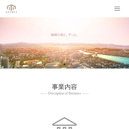
Togg
navi
事業内容
—— Description of Business ——