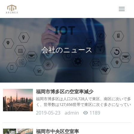
Togg
navi
会社のニュース
福岡市博多区の空室率減少
福岡市博多区は人口216,728人で東区、南区に次いで多
く、世帯数は127,656世帯で東区に次ぐ多さになってい
ます。 博多区では...
2019-05-23
admin
1189
福岡市中央区空室率