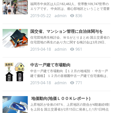
福岡市中央区は人口182,482人、世帯数109,747世帯の
エリアです。 中央区は、都心部地区ということで需要
は高く、特に地下鉄...
2019-05-22
admin
836
国交省、マンション管理に自治体関与を
住宅団地再生検討会、ＷＧがとりまとめ 国土交通省の
住宅団地の再生のあり方に関する検討会は3月29日、
第6回会合を開き...
2019-04-18
admin
961
中古一戸建て市場動向
中古一戸建て市場動向 【１２月の地域別 ・ 中古一戸
建て価格】 １２月の首都圏中古一戸建て住宅価格は、
前月比＋０．...
2019-04-18
admin
771
地価動向(地価ＬＯＯＫレポート)
上昇地区が全体の97％、上昇地区の割合が4期連続9割
を上回る 国土交通省が2月15日に発表した1月1日時点