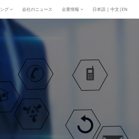
ィング
会社のニュース
企業情報
日本語
| 中文
|EN